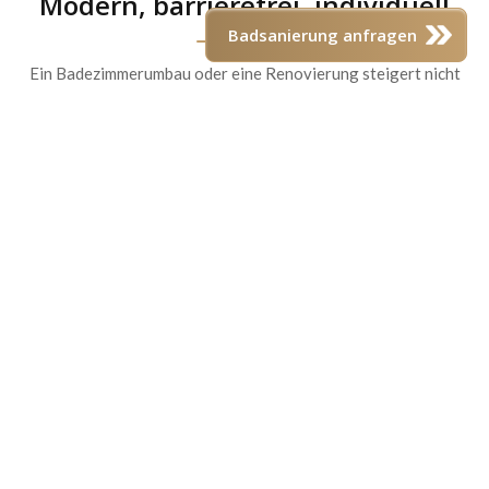
Modern, barrierefrei, individuell
Badsanierung anfragen
Ein Badezimmerumbau oder eine Renovierung steigert nicht
nur Komfort und Funktionalität, sondern auch den Wert Ihrer
Immobilie. Mit Alphatherm realisieren Sie moderne
Badlösungen, die perfekt auf Ihre Bedürfnisse zugeschnitten
sind – von der Umgestaltung eines Altbaus bis hin zum
barrierefreien Badezimmer.
Vorteile
Maßgeschneiderte Lösungen für Alt- und Neubauten
Barrierefreie Umbauten mit bodengleichen Duschen
Moderne Designs und hochwertige Materialien